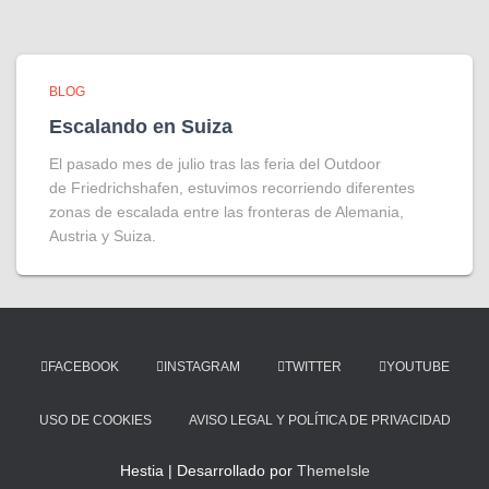
BLOG
Escalando en Suiza
El pasado mes de julio tras las feria del Outdoor
de Friedrichshafen, estuvimos recorriendo diferentes
zonas de escalada entre las fronteras de Alemania,
Austria y Suiza.
FACEBOOK
INSTAGRAM
TWITTER
YOUTUBE
USO DE COOKIES
AVISO LEGAL Y POLÍTICA DE PRIVACIDAD
Hestia | Desarrollado por
ThemeIsle